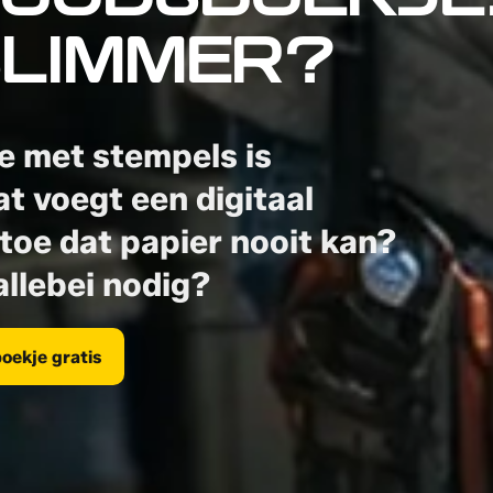
OUDSBOEKJE
SLIMMER?
e met stempels is
t voegt een digitaal
oe dat papier nooit kan?
allebei nodig?
oekje gratis