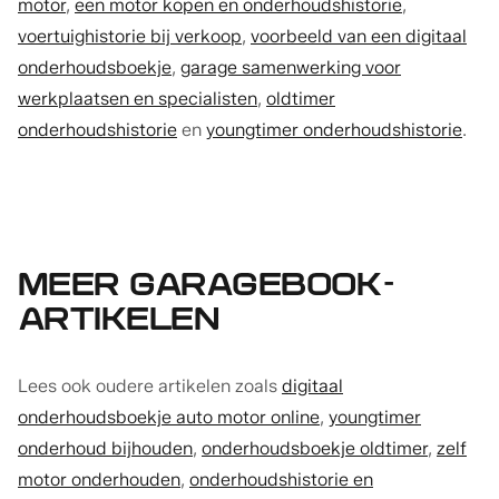
motor
,
een motor kopen en onderhoudshistorie
,
voertuighistorie bij verkoop
,
voorbeeld van een digitaal
onderhoudsboekje
,
garage samenwerking voor
werkplaatsen en specialisten
,
oldtimer
onderhoudshistorie
en
youngtimer onderhoudshistorie
.
MEER GARAGEBOOK-
ARTIKELEN
Lees ook oudere artikelen zoals
digitaal
onderhoudsboekje auto motor online
,
youngtimer
onderhoud bijhouden
,
onderhoudsboekje oldtimer
,
zelf
motor onderhouden
,
onderhoudshistorie en