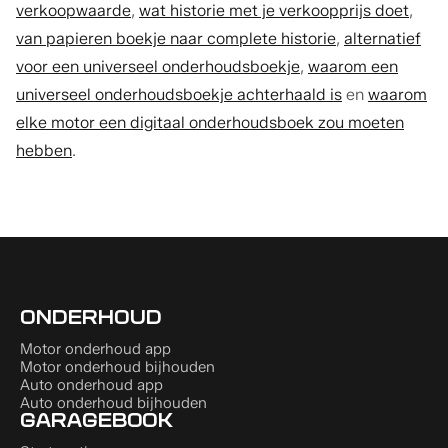
verkoopwaarde
,
wat historie met je verkoopprijs doet
,
van papieren boekje naar complete historie
,
alternatief
voor een universeel onderhoudsboekje
,
waarom een
universeel onderhoudsboekje achterhaald is
en
waarom
elke motor een digitaal onderhoudsboek zou moeten
hebben
.
ONDERHOUD
Motor onderhoud app
Motor onderhoud bijhouden
Auto onderhoud app
Auto onderhoud bijhouden
GARAGEBOOK