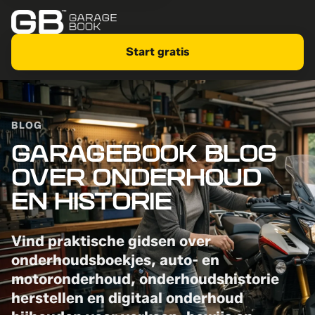
Start gratis
BLOG
GARAGEBOOK BLOG
OVER ONDERHOUD
EN HISTORIE
Vind praktische gidsen over
onderhoudsboekjes, auto- en
motoronderhoud, onderhoudshistorie
herstellen en digitaal onderhoud