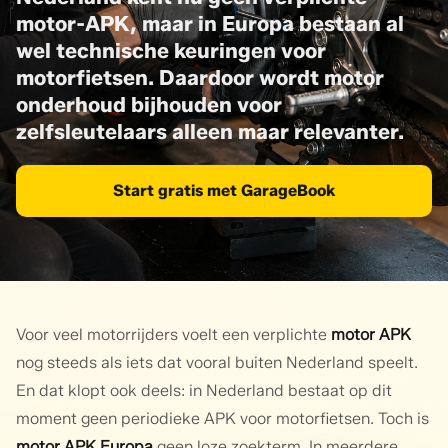
motor-APK, maar in Europa bestaan al
wel technische keuringen voor
motorfietsen. Daardoor wordt motor
onderhoud bijhouden voor
zelfsleutelaars alleen maar relevanter.
Start gratis met GarageBook
Voor veel motorrijders voelt een verplichte
motor APK
nog steeds als iets dat vooral buiten Nederland speelt.
En dat klopt ook deels: in Nederland bestaat op dit
moment geen periodieke APK voor motorfietsen. Toch is
motor APK Europa
geen loze zoekterm. In meerdere