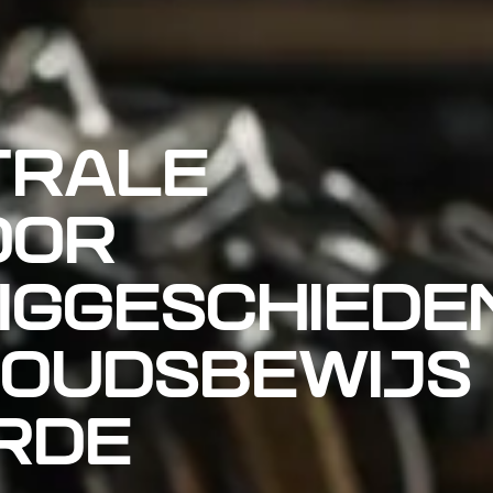
TRALE
OOR
GGESCHIEDEN
OUDSBEWIJS
RDE