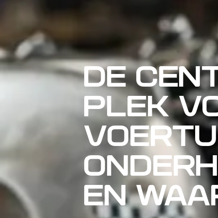
DE CEN
PLEK V
VOERTUI
ONDERH
EN WAA