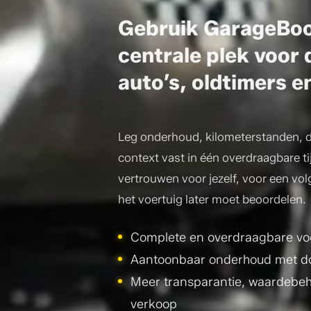
Gebruik GarageBoo
centrale plek voor 
auto’s, oldtimers e
Leg onderhoud, kilometerstanden, d
context vast in één overdraagbare ti
vertrouwen voor jezelf, voor een vo
het voertuig later moet beoordelen.
Complete en overdraagbare vo
Aantoonbaar onderhoud met d
Meer transparantie, waardebeh
verkoop