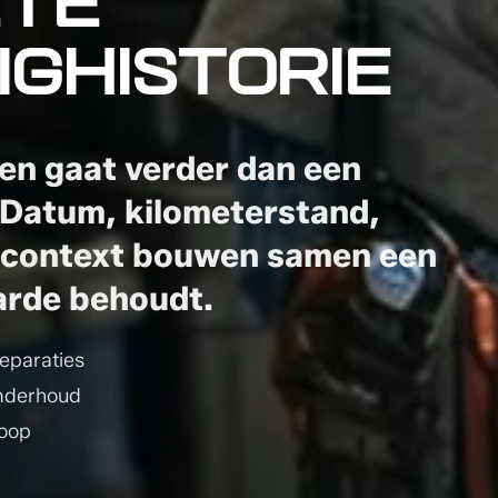
TE
GHISTORIE
en gaat verder dan een
 Datum, kilometerstand,
n context bouwen samen een
aarde behoudt.
eparaties
onderhoud
koop