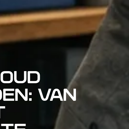
HOUD
EN: VAN
T