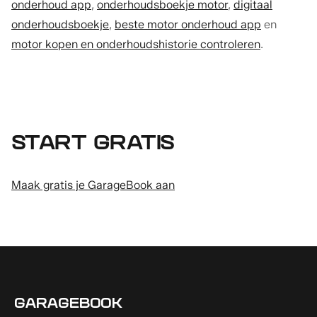
onderhoud app
,
onderhoudsboekje motor
,
digitaal
onderhoudsboekje
,
beste motor onderhoud app
en
motor kopen en onderhoudshistorie controleren
.
START GRATIS
Maak gratis je GarageBook aan
GARAGEBOOK