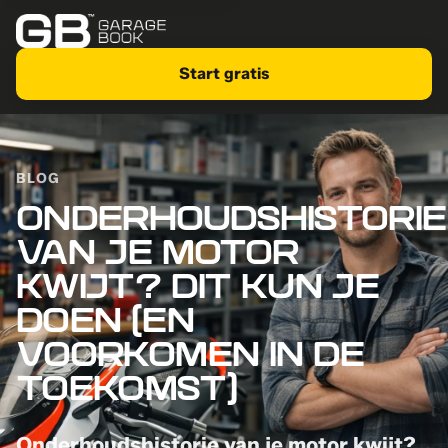
Start gratis
BLOG
ONDERHOUDSHISTORIE
VAN JE MOTOR
KWIJT? DIT KUN JE
DOEN (EN
VOORKOMEN IN DE
TOEKOMST)
Onderhoudshistorie van je motor kwijt?