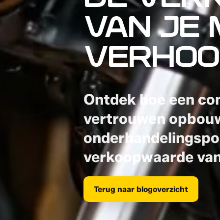
DE VER
VAN JE
VERHOO
Ontdek hoe een co
vertrouwen opbouw
onderhandelingspos
verkoopwaarde van
Terug naar blogoverzicht