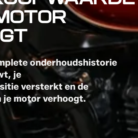
KOOPWAARDE
 MOTOR
GT
mplete onderhoudshistorie
t, je
itie versterkt en de
 je motor verhoogt.