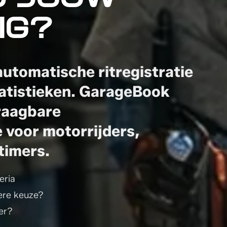
J JOUW
IG?
automatische ritregistratie
tatistieken. GarageBook
draagbare
 voor motorrijders,
timers.
eria
ere keuze?
er?